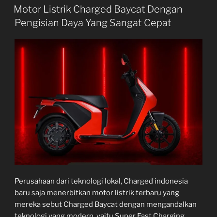
ON
Motor Listrik Charged Baycat Dengan
Pengisian Daya Yang Sangat Cepat
Perusahaan dari teknologi lokal, Charged indonesia
baru saja menerbitkan motor listrik terbaru yang
mereka sebut Charged Baycat dengan mengandalkan
teknologi yang modern, yaitu Super Fast Charging.