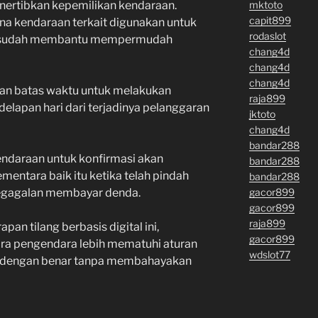
mktoto
nertibkan kepemilikan kendaraan.
capit899
na kendaraan terkait digunakan untuk
rodaslot
da sudah membantu mempermudah
chang4d
chang4d
chang4d
kan batas waktu untuk melakukan
raja899
delapan hari dari terjadinya pelanggaran
jktoto
chang4d
bandar288
kendaraan untuk konfirmasi akan
bandar288
entara baik itu ketika telah pindah
bandar288
gacor899
 kegagalan membayar denda.
gacor899
raja899
an tilang berbasis digital ini,
gacor899
ra pengendara lebih mematuhi aturan
wdslot77
ara dengan benar tanpa membahayakan