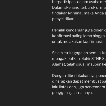
berpartisipasi dalam usaha me
Dalam skenario terburuk di ma
tindakan kriminal, maka An
penyelidikan.
Pemilik kendaraan juga diberi
konfirmasi paling lama hingga 
untuk melakukan konfirmasi.
Selain itu, kegagalan pemilik 
mengakibatkan blokir STNK Sem
Alamat, telah dijual, maupun
Dengan diberlakukannya penerap
diharapkan dapat membuat pa
lalu lintas dan juga berkend
pengguna jalan lainnya.