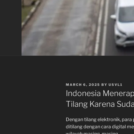
POSTED
MARCH 6, 2025
BY
USVL1
ON
Indonesia Menerap
Tilang Karena Sud
Dengan tilang elektronik, par
ditilang dengan cara digital m
wilayah masing-masing.