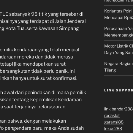
Korlantas Pol
LE sebanyak 98 titik yang tersebar di
Mencapai Rp639
misalnya yang terdapat di Jalan Jenderal
g Kota Tua, serta kawasan Simpang
Perusahaan Ya
Mengembangka
Motor Listrik 
emilik kendaraan yang telah menjual
Daya Yang San
daraan mereka dan tidak merasa
Negara Bagian
tetapi jika mendapatkan surat
Tilang
ersangkutan tidak perlu panik. Ini
ainkan hanya untuk surat konfirmasi.
LINK SUPPO
ah awal dari penindakan di mana pemilik
ikan tentang kepemilikan kendaraan
 saat terjadinya pelanggaran.
link bandar288
rodaslot
iskan bahwa, dengan melakukan
garansi88
fo pengendara baru, maka Anda sudah
lexus288