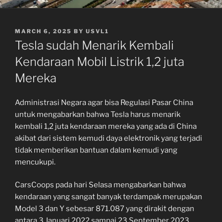
POSTED
MARCH 6, 2025
BY
USVL1
ON
Tesla sudah Menarik Kembali
Kendaraan Mobil Listrik 1,2 juta
Mereka
Administrasi Negara agar bisa Regulasi Pasar China
untuk mengabarkan bahwa Tesla harus menarik
kembali 1,2 juta kendaraan mereka yang ada di China
akibat dari sistem kemudi daya elektronik yang terjadi
tidak memberikan bantuan dalam kemudi yang
mencukupi.
CarsCoops pada hari Selasa mengabarkan bahwa
kendaraan yang sangat banyak terdampak merupakan
Model 3 dan Y sebesar 871.087 yang dirakit dengan
antara 3 Januari 2022 sampai 23 September 2023