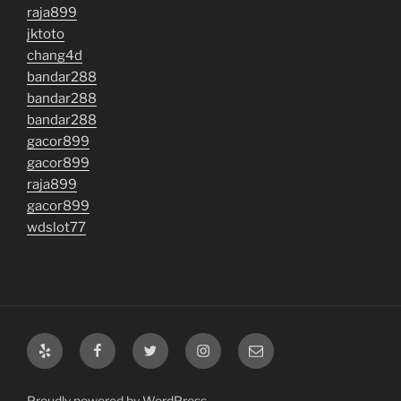
raja899
jktoto
chang4d
bandar288
bandar288
bandar288
gacor899
gacor899
raja899
gacor899
wdslot77
Yelp
Facebook
Twitter
Instagram
Email
Proudly powered by WordPress