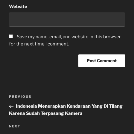
Website
Save my name, email, and website in this browser
for the next time I comment.
Post
Previous
PREVIOUS
navigation
Post
Indonesia Menerapkan Kendaraan Yang Di Tilang
Karena Sudah Terpasang Kamera
Next
NEXT